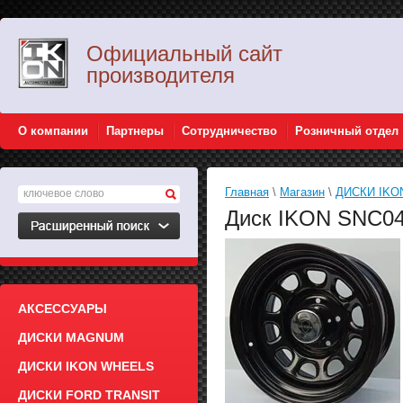
Официальный сайт
производителя
О компании
Партнеры
Сотрудничество
Розничный отдел
Главная
\
Магазин
\
ДИСКИ IKO
Диск IKON SNC046
АКСЕССУАРЫ
ДИСКИ MAGNUM
ДИСКИ IKON WHEELS
ДИСКИ FORD TRANSIT