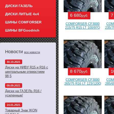
ДИСКИ ГАЗЕЛЬ
ДИСКИ ЛИТЫЕ 4x4
6 680
7
руб.
ШИНЫ COMFORSER
COMFORSER CF3000
COM
215/75 R15 LT 100/97Q
235/7
ШИНЫ BFGoodrich
Новости
все новости
30.10.2021
Диски на НИВУ R15 и R16 с
8 670
1
руб.
центральным отверстием
98,5
COMFORSER CF3000
COM
265/75 R16 LT 123/120Q
285/6
09.09.2021
Диски на ГАЗЕЛЬ R16 /
усиленные/
14.01.2021
Товарный Знак IKON