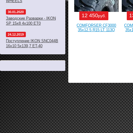
WHEELS
30.01.2020
12 450
1
руб.
Заводские Разварки - IKON
SP 15x8 4x100 ET0
COMFORSER CF3000
COM
35x12.5 R15 LT 113Q
35x
24.12.2019
Поступление IKON SNC044B
16x10 5x139,7 ET-40