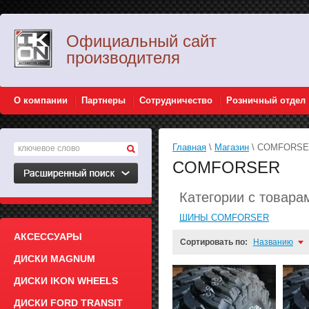
Официальный сайт
производителя
О компании
Партнеры
Сотрудничество
Розничный отдел
Главная
\
Магазин
\ COMFORS
COMFORSER
Категории с това
ШИНЫ COMFORSER
АКСЕССУАРЫ
Сортировать по:
Названию
ДИСКИ MAGNUM
ДИСКИ IKON WHEELS
ДИСКИ FORD TRANSIT