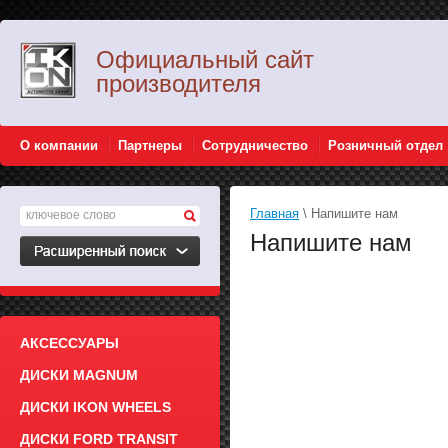
Официальный сайт
производителя
О компании
Партнеры
Сотрудничество
Розничный отдел
Главная
\ Напишите нам
Напишите нам
АКСЕССУАРЫ
ДИСКИ MAGNUM
ДИСКИ IKON WHEELS
ДИСКИ FORD TRANSIT